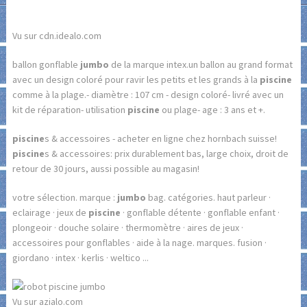
Vu sur cdn.idealo.com
ballon gonflable
jumbo
de la marque intex.un ballon au grand format
avec un design coloré pour ravir les petits et les grands à la
piscine
comme à la plage.- diamètre : 107 cm - design coloré- livré avec un
kit de réparation- utilisation
piscine
ou plage- age : 3 ans et +.
piscine
s & accessoires - acheter en ligne chez hornbach suisse!
piscine
s & accessoires: prix durablement bas, large choix, droit de
retour de 30 jours, aussi possible au magasin!
votre sélection. marque :
jumbo
bag. catégories. haut parleur ·
eclairage · jeux de
piscine
· gonflable détente · gonflable enfant ·
plongeoir · douche solaire · thermomètre · aires de jeux ·
accessoires pour gonflables · aide à la nage. marques. fusion ·
giordano · intex · kerlis · weltico ...
Vu sur azialo.com