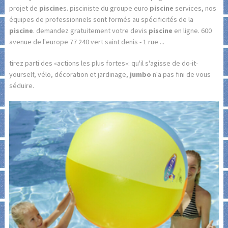
projet de
piscine
s. pisciniste du groupe euro
piscine
services, nos
équipes de professionnels sont formés au spécificités de la
piscine
. demandez gratuitement votre devis
piscine
en ligne. 600
avenue de l'europe 77 240 vert saint denis - 1 rue ...
tirez parti des «actions les plus fortes»: qu'il s'agisse de do-it-
yourself, vélo, décoration et jardinage,
jumbo
n'a pas fini de vous
séduire.