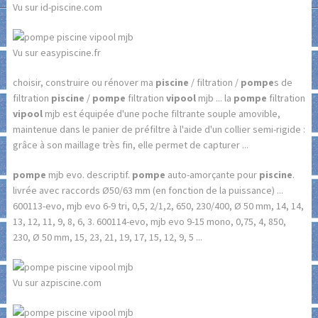
Vu sur id-piscine.com
Vu sur easypiscine.fr
choisir, construire ou rénover ma
piscine
/ filtration /
pompe
s de
filtration
piscine
/
pompe
filtration
vipool
mjb ... la
pompe
filtration
vipool
mjb est équipée d'une poche filtrante souple amovible,
maintenue dans le panier de préfiltre à l'aide d'un collier semi-rigide :
grâce à son maillage très fin, elle permet de capturer ...
pompe
mjb evo. descriptif.
pompe
auto-amorçante pour
piscine
.
livrée avec raccords Ø50/63 mm (en fonction de la puissance) ...
600113-evo, mjb evo 6-9 tri, 0,5, 2/1,2, 650, 230/400, Ø 50 mm, 14, 14,
13, 12, 11, 9, 8, 6, 3. 600114-evo, mjb evo 9-15 mono, 0,75, 4, 850,
230, Ø 50 mm, 15, 23, 21, 19, 17, 15, 12, 9, 5 ...
Vu sur azpiscine.com