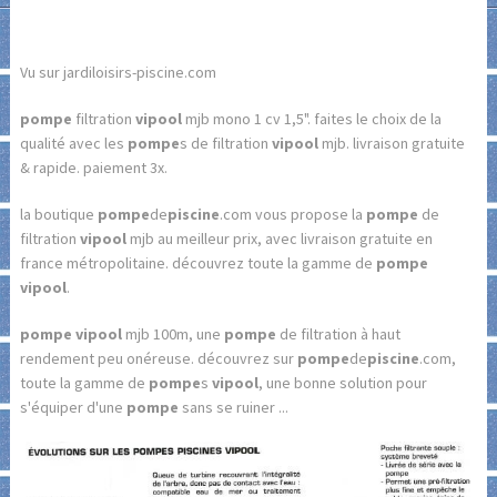
Vu sur jardiloisirs-piscine.com
pompe
filtration
vipool
mjb mono 1 cv 1,5". faites le choix de la
qualité avec les
pompe
s de filtration
vipool
mjb. livraison gratuite
& rapide. paiement 3x.
la boutique
pompe
de
piscine
.com vous propose la
pompe
de
filtration
vipool
mjb au meilleur prix, avec livraison gratuite en
france métropolitaine. découvrez toute la gamme de
pompe
vipool
.
pompe vipool
mjb 100m, une
pompe
de filtration à haut
rendement peu onéreuse. découvrez sur
pompe
de
piscine
.com,
toute la gamme de
pompe
s
vipool
, une bonne solution pour
s'équiper d'une
pompe
sans se ruiner ...