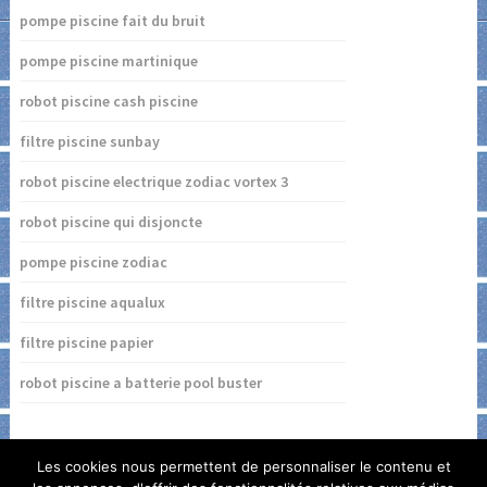
pompe piscine fait du bruit
pompe piscine martinique
robot piscine cash piscine
filtre piscine sunbay
robot piscine electrique zodiac vortex 3
robot piscine qui disjoncte
pompe piscine zodiac
filtre piscine aqualux
filtre piscine papier
robot piscine a batterie pool buster
Les cookies nous permettent de personnaliser le contenu et