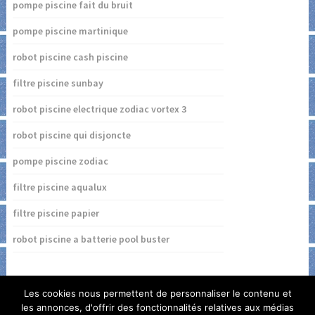
pompe piscine fait du bruit
pompe piscine martinique
robot piscine cash piscine
filtre piscine sunbay
robot piscine electrique zodiac vortex 3
robot piscine qui disjoncte
pompe piscine zodiac
filtre piscine aqualux
filtre piscine papier
robot piscine a batterie pool buster
Les cookies nous permettent de personnaliser le contenu et
les annonces, d'offrir des fonctionnalités relatives aux médias